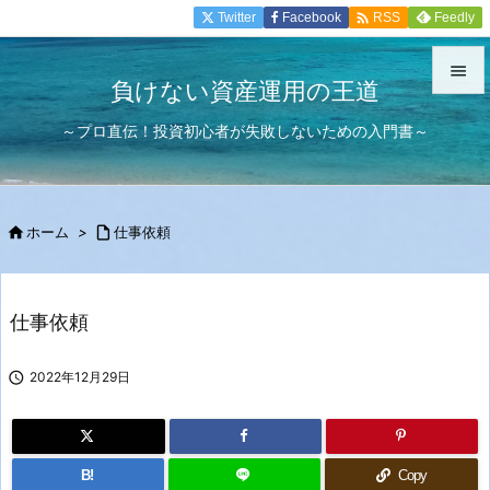

Twitter
Facebook
Feedly
RSS

負けない資産運用の王道

～プロ直伝！投資初心者が失敗しないための入門書～
メニュ

サイド


ホーム
>

仕事依頼
前へ

次へ
仕事依頼

検索

2022年12月29日
B!
Copy