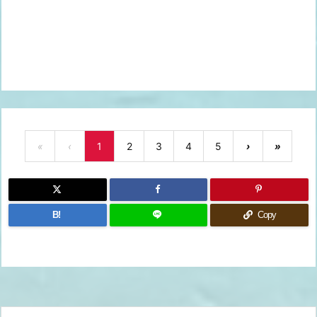
«
‹
1
2
3
4
5
›
»
B!
Copy