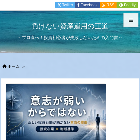

Twitter
Facebook
Feedly
RSS

負けない資産運用の王道

～プロ直伝！投資初心者が失敗しないための入門書～
メニュ

サイド


ホーム
>
前へ

次へ

検索