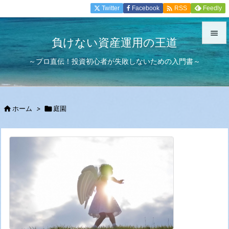

Twitter
Facebook
Feedly
RSS

負けない資産運用の王道

～プロ直伝！投資初心者が失敗しないための入門書～
メニュ

サイド


ホーム
>

庭園
前へ

次へ

検索