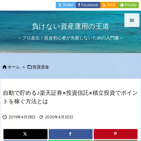

Twitter
Facebook
Feedly
RSS

負けない資産運用の王道

～プロ直伝！投資初心者が失敗しないための入門書～
メニュ

サイド


ホーム
>

投資資金
前へ

次へ
自動で貯める♪楽天証券×投資信託×積立投資でポイン

トを稼ぐ方法とは
検索

2019年4月28日

2020年4月30日