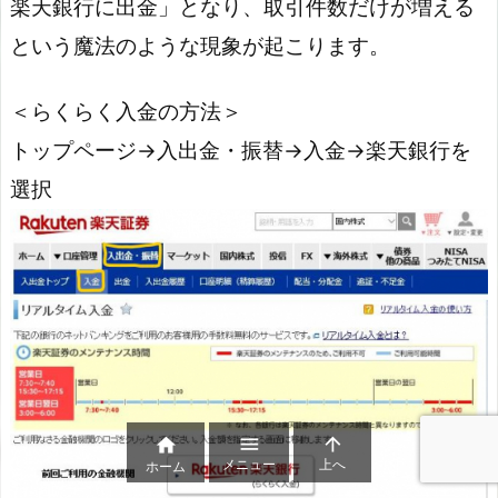
楽天銀行に出金」となり、取引件数だけが増える
という魔法のような現象が起こります。
＜らくらく入金の方法＞
トップページ→入出金・振替→入金→楽天銀行を
選択



メニュー
上へ
ホーム