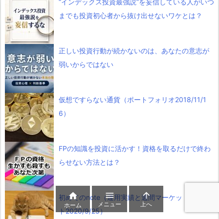
“インデックス投資最強説”を妄信している人がいつ
までも投資初心者から抜け出せないワケとは？
正しい投資行動が続かないのは、あなたの意志が
弱いからではない
仮想ですらない通貨（ポートフォリオ2018/11/1
6）
FPの知識を投資に活かす！資格を取るだけで終わ
らせない方法とは？



初めてのnote（運用実績と週間マーケットコメン
メニュー
上へ
ホーム
ト2020/9/25）