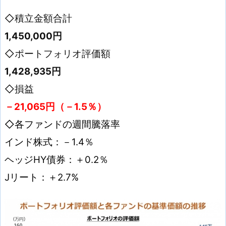
◇積立金額合計
1,450,000円
◇ポートフォリオ評価額
1,428,935円
◇損益
－21,065
円（－1.5
％）
◇各ファンドの週間騰落率
インド株式：－1.4
％
ヘッジHY債券：＋0.2％
Jリート：＋2.7%