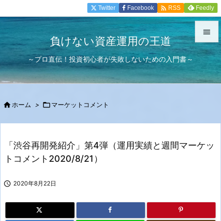

Twitter
Facebook
Feedly
RSS

負けない資産運用の王道

～プロ直伝！投資初心者が失敗しないための入門書～
メニュ

サイド


ホーム
>

マーケットコメント
前へ

次へ
「渋谷再開発紹介」第4弾（運用実績と週間マーケッ

トコメント2020/8/21）
検索

2020年8月22日