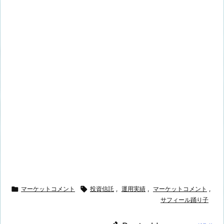

マーケットコメント

投資信託
,
運用実績
,
マーケットコメント
,
サフィール踊り子