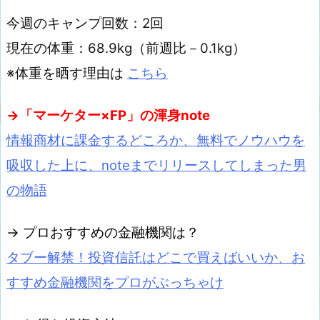
今週のキャンプ回数：2回
現在の体重：68.9kg（前週比－0.1kg）
※体重を晒す理由は
こちら
→「マーケター×FP」の渾身note
情報商材に課金するどころか、無料でノウハウを
吸収した上に、noteまでリリースしてしまった男
の物語
→ プロおすすめの金融機関は？
タブー解禁！投資信託はどこで買えばいいか、お
すすめ金融機関をプロがぶっちゃけ