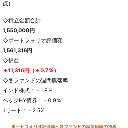
点）
◇積立金額合計
1,550,000円
◇ポートフォリオ評価額
1,561,316
円
◇損益
＋11,316
円（＋0.7
％）
◇各ファンドの週間騰落率
インド株式：－1.8
％
ヘッジHY債券：－0.9％
Jリート：－2.5%