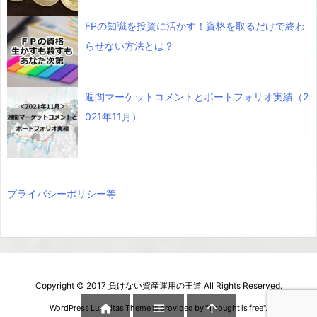
FPの知識を投資に活かす！資格を取るだけで終わ
らせない方法とは？
週間マーケットコメントとポートフォリオ実績（2
021年11月）
プライバシーポリシー等
Copyright ©
2017
負けない資産運用の王道
All Rights Reserved.



WordPress Luxeritas Theme is provided by "
Thought is free
".