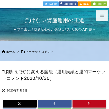

Twitter
Facebook
Feedly
RSS

負けない資産運用の王道

～プロ直伝！投資初心者が失敗しないための入門書～
メニュ

サイド


ホーム
>

マーケットコメント
前へ

次へ
“移動”を“旅”に変える魔法（運用実績と週間マーケッ

トコメント2020/10/30）
検索

2020年11月2日