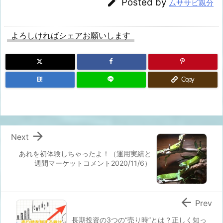

Posted by
ムササビ親分
よろしければシェアお願いします
B!
Copy

Next
あれを初体験しちゃったよ！（運用実績と
週間マーケットコメント2020/11/6）

Prev
長期投資の3つの“売り時”とは？正しく知っ