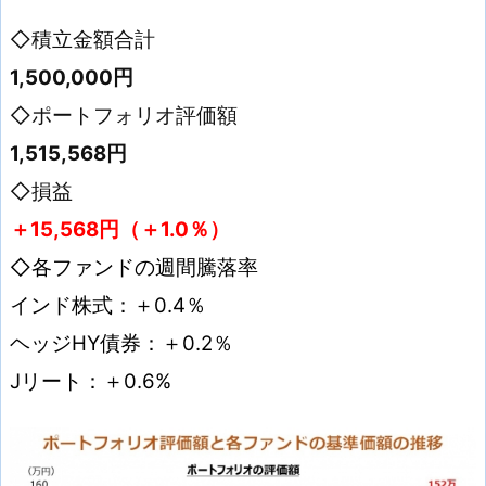
◇積立金額合計
1,500,000円
◇ポートフォリオ評価額
1,515,568
円
◇損益
＋15,568
円（＋1.0
％）
◇各ファンドの週間騰落率
インド株式：＋0.4
％
ヘッジHY債券：＋0.2％
Jリート：＋0.6%