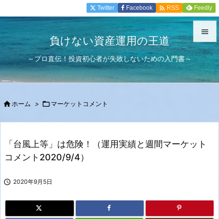

Twitter
Facebook
Feedly
RSS

負けない資産運用の王道

～プロ直伝！投資初心者が失敗しないための入門書～
メニュ

サイド


ホーム
>

マーケットコメント
前へ

次へ
「台風上等」は危険！（運用実績と週間マーケット

コメント2020/9/4）
検索

2020年9月5日