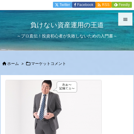

Twitter
Facebook
Feedly
RSS

負けない資産運用の王道

～プロ直伝！投資初心者が失敗しないための入門書～
メニュ

サイド


ホーム
>

マーケットコメント
前へ

次へ

検索