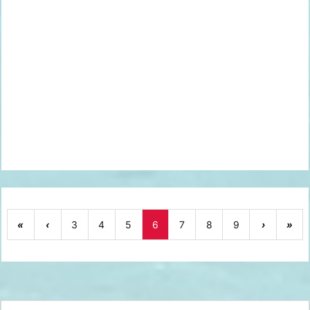
«
‹
3
4
5
6
7
8
9
›
»